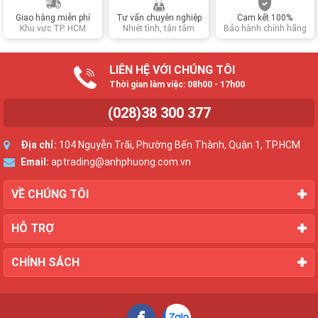
Giao hàng miễn phí
Tư vấn chuyên nghiệp
Cam kết 100%
Khu vực TP. HCM
Nhiệt tình, tận tâm
Bảo hành chính hãng
LIÊN HỆ VỚI CHÚNG TÔI
Thời gian làm việc: 08h00 - 17h00
(028)38 300 377
Địa chỉ:
104 Nguyễn Trãi, Phường Bến Thành, Quận 1, TP.HCM
Email:
aptrading@anhphuong.com.vn
VỀ CHÚNG TÔI
HỖ TRỢ
CHÍNH SÁCH