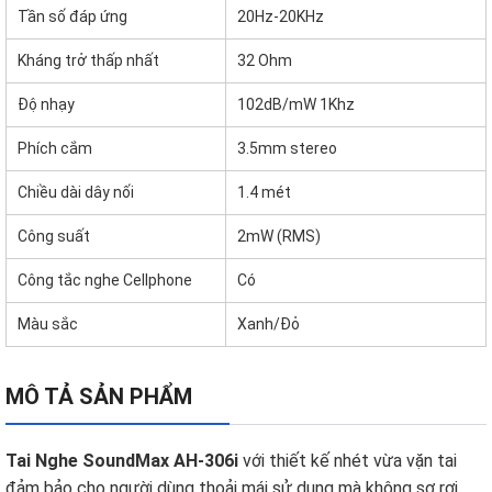
Tần số đáp ứng
20Hz-20KHz
Kháng trở thấp nhất
32 Ohm
Độ nhạy
102dB/mW 1Khz
Phích cắm
3.5mm stereo
Chiều dài dây nối
1.4 mét
Công suất
2mW (RMS)
Công tắc nghe Cellphone
Có
Màu sắc
Xanh/Đỏ
MÔ TẢ SẢN PHẨM
Tai Nghe SoundMax AH-306i
với thiết kế nhét vừa vặn tai
đảm bảo cho người dùng thoải mái sử dụng mà không sợ rơi.