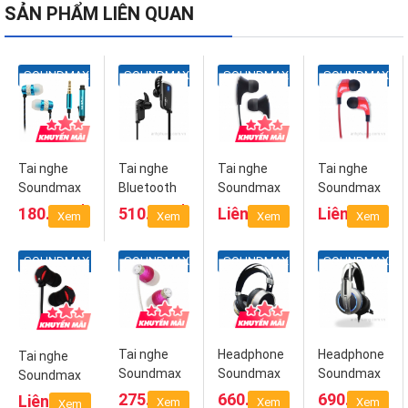
SẢN PHẨM LIÊN QUAN
SOUNDMAX
SOUNDMAX
SOUNDMAX
SOUNDMAX
Tai nghe
Tai nghe
Tai nghe
Tai nghe
Soundmax
Bluetooth
Soundmax
Soundmax
AH-306S
Soundmax
AH-701
AH-702
₫
₫
180.000
510.000
Liên hệ
Liên hệ
Xem
Xem
Xem
Xem
F2
SOUNDMAX
SOUNDMAX
SOUNDMAX
SOUNDMAX
Tai nghe
Headphone
Headphone
Tai nghe
Soundmax
Soundmax
Soundmax
Soundmax
AH-704
AH-713
AH-712
AH-703
₫
₫
₫
275.000
660.000
690.000
Liên hệ
Xem
Xem
Xem
Xem