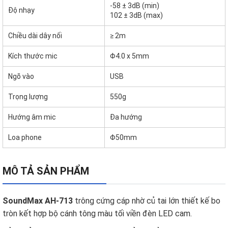
-58 ± 3dB (min)
Độ nhạy
102 ± 3dB (max)
Chiều dài dây nối
≥ 2m
Kích thước mic
Φ4.0 x 5mm
Ngõ vào
USB
Trọng lượng
550g
Hướng âm mic
Đa hướng
Loa phone
Φ50mm
MÔ TẢ SẢN PHẨM
SoundMax AH-713
trông cứng cáp nhờ củ tai lớn thiết kế bo
tròn kết hợp bộ cánh tông màu tối viền đèn LED cam.