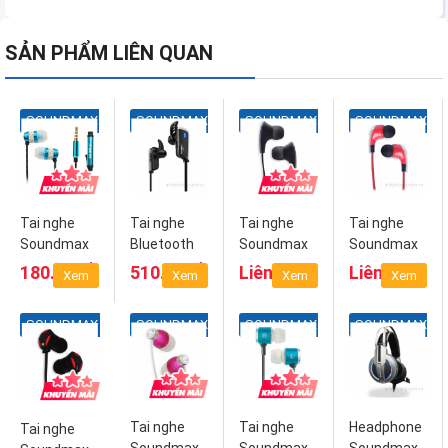
SẢN PHẨM LIÊN QUAN
SOUNDMAX
SOUNDMAX
SOUNDMAX
SOUNDMAX
Tai nghe
Tai nghe
Tai nghe
Tai nghe
Soundmax
Bluetooth
Soundmax
Soundmax
AH-306S
Soundmax
AH-701
AH-702
₫
₫
180.000
510.000
Liên hệ
Liên hệ
Xem
Xem
Xem
Xem
F2
SOUNDMAX
SOUNDMAX
SOUNDMAX
SOUNDMAX
Tai nghe
Tai nghe
Headphone
Tai nghe