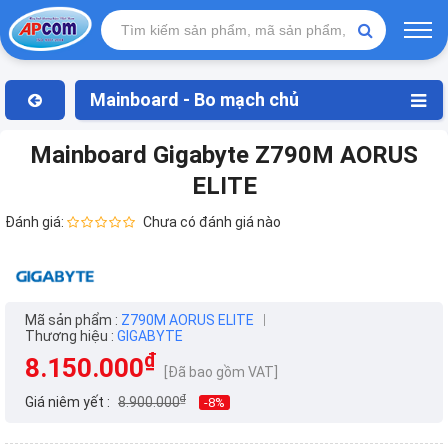
Mainboard - Bo mạch chủ
Mainboard Gigabyte Z790M AORUS
ELITE
Đánh giá:
Chưa có đánh giá nào
Mã sản phẩm :
Z790M AORUS ELITE
Thương hiệu :
GIGABYTE
₫
8.150.000
[Đã bao gồm VAT]
₫
Giá niêm yết :
8.900.000
-8%