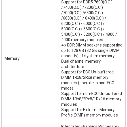
Support for DDR5 7600(O.C.)
/7400(O.C.) /7200(O.C.)
/7000(O.C.) /6800(O.C.)
/6600(O.C.) / 6400(O.C.) /
6200(O.C.) / 6000(O.C.) /
5800(O.C.) / 5600(O.C.) /
5400(O.C.) / 5200(O.C.) / 4800 /
4000 memory modules
4 x DDR DIMM sockets supporting
up to 128 GB (32 GB single DIMM
capacity) of system memory
Memory
Dual channel memory
architecture
Support for ECC Un-buffered
DIMM 1Rx8/2Rx8 memory
modules (operate in non-ECC
mode)
Support for non-ECC Un-buffered
DIMM 1Rx8/2Rx8/1Rx16 memory
modules
Support for Extreme Memory
Profile (XMP) memory modules
Integrated Graphics Processor-