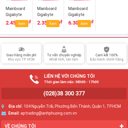
Mainboard
Mainboard
Mainboard
Gigabyte
Gigabyte
Gigabyte
B560M H
B560M
B660
₫
₫
₫
2.450.000
2.350.000
6.300.000
Xem
Xem
Xem
GAMING HD
AORUS
MASTER
DDR4
Giao hàng miễn phí
Tư vấn chuyên nghiệp
Cam kết 100%
Khu vực TP. HCM
Nhiệt tình, tận tâm
Bảo hành chính hãng
LIÊN HỆ VỚI CHÚNG TÔI
Thời gian làm việc: 08h00 - 17h00
(028)38 300 377
Địa chỉ:
104 Nguyễn Trãi, Phường Bến Thành, Quận 1, TP.HCM
Email:
aptrading@anhphuong.com.vn
VỀ CHÚNG TÔI