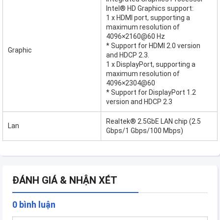
Intel® HD Graphics support:
1 x HDMI port, supporting a
maximum resolution of
4096×2160@60 Hz
* Support for HDMI 2.0 version
Graphic
and HDCP 2.3.
1 x DisplayPort, supporting a
maximum resolution of
4096×2304@60
* Support for DisplayPort 1.2
version and HDCP 2.3
Realtek® 2.5GbE LAN chip (2.5
Lan
Gbps/1 Gbps/100 Mbps)
ĐÁNH GIÁ & NHẬN XÉT
0 bình luận