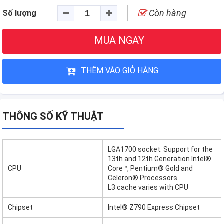
Còn hàng
Số lượng
MUA NGAY
THÊM VÀO GIỎ HÀNG
THÔNG SỐ KỸ THUẬT
LGA1700 socket: Support for the
13th and 12th Generation Intel®
CPU
Core™, Pentium® Gold and
Celeron® Processors
L3 cache varies with CPU
Chipset
Intel® Z790 Express Chipset