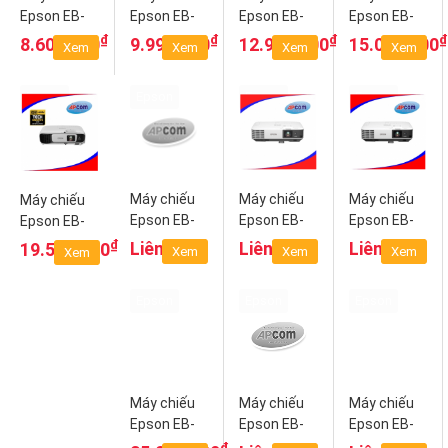
Epson EB-
Epson EB-
Epson EB-
Epson EB-
S41 SVGA
X05 XGA
X41 XGA
W41 WXGA
₫
₫
₫
₫
8.600.000
9.990.000
12.990.000
15.090.000
Xem
Xem
Xem
Xem
3LCD
3LCD
3LCD
Epson
Epson
Epson
Epson
Máy chiếu
Máy chiếu
Máy chiếu
Máy chiếu
Epson EB-
Epson EB-
Epson EB-
Epson EB-
2042 XGA
2065 XGA
2165W
U42 WUXGA
₫
Liên hệ
Liên hệ
Liên hệ
19.590.000
Xem
Xem
Xem
Xem
3LCD
3LCD
WXGA 3LCD
3LCD
Epson
Epson
Epson
Máy chiếu
Máy chiếu
Máy chiếu
Epson EB-
Epson EB-
Epson EB-
2247U
2255U
2265U
₫