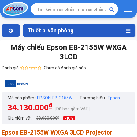
Thiết bị văn phòng
Máy chiếu Epson EB-2155W WXGA
3LCD
Đánh giá:
Chưa có đánh giá nào
Mã sản phẩm :
EPSON-EB-2155W
Thương hiệu :
Epson
₫
34.130.000
[Đã bao gồm VAT]
₫
Giá niêm yết :
38.000.000
-10%
Epson EB-2155W WXGA 3LCD Projector