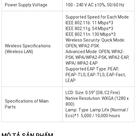
Power Supply Voltage
100 - 240 V AC ±10%, 50/60 Hz
Supported Speed for Each Mode:
IEEE 802.11b: 11 Mbps*3
IEEE 802.11g: 54 Mbps*3
IEEE 802.11n: 130 Mbps*3
Wireless Security: Quick Mode:
Wireless Specifications
OPEN, WPA2-PSK
(Wireless LAN)
Advanced Mode: OPEN, WPA2-
PSK, WPA/WPA2-PSK, WPA2-EAP,
WPA/ WPA2-EAP
Supported EAP Type: PEAP,
PEAP-TLS, EAP-TLS, EAP-Fast,
LEAP
LCD: Size: 0.59” (D8, C2 Fine)
Native Resolution: WXGA (1280 x
Specifications of Main
800)
Parts
Lamp: Type: Lamp Life (Normal /
Eco)*1: 5,000 / 10,000 hours
MÔ TẢ SẢN PHẨM