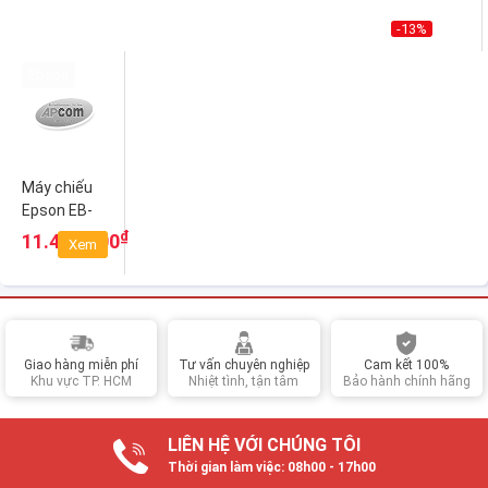
-13%
Epson
Máy chiếu
Epson EB-
E01
₫
11.400.000
Xem
Giao hàng miễn phí
Tư vấn chuyên nghiệp
Cam kết 100%
Khu vực TP. HCM
Nhiệt tình, tận tâm
Bảo hành chính hãng
LIÊN HỆ VỚI CHÚNG TÔI
Thời gian làm việc: 08h00 - 17h00