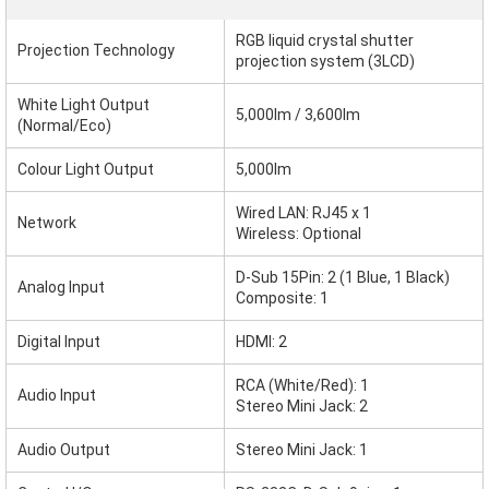
RGB liquid crystal shutter
Projection Technology
projection system (3LCD)
White Light Output
5,000lm / 3,600lm
(Normal/Eco)
Colour Light Output
5,000lm
Wired LAN: RJ45 x 1
Network
Wireless: Optional
D-Sub 15Pin: 2 (1 Blue, 1 Black)
Analog Input
Composite: 1
Digital Input
HDMI: 2
RCA (White/Red): 1
Audio Input
Stereo Mini Jack: 2
Audio Output
Stereo Mini Jack: 1