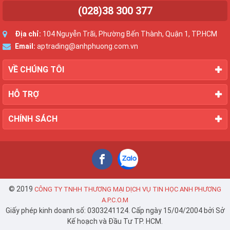
(028)38 300 377
Địa chỉ:
104 Nguyễn Trãi, Phường Bến Thành, Quận 1, TP.HCM
Email:
aptrading@anhphuong.com.vn
VỀ CHÚNG TÔI
HỖ TRỢ
CHÍNH SÁCH
© 2019
CÔNG TY TNHH THƯƠNG MẠI DỊCH VỤ TIN HỌC ANH PHƯƠNG
A.P.C.O.M
Giấy phép kinh doanh số: 0303241124. Cấp ngày 15/04/2004 bởi Sở
Kế hoạch và Đầu Tư TP. HCM.