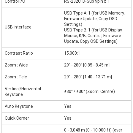
Control I/O
RS-232C: D-Sub 9pin x 1
USB Type A: 1 (for USB Memory,
Firmware Update, Copy OSD
Settings)
USB Interface
USB Type B: 1 (for USB Display,
Mouse, K/B, Control, Firmware
Update, Copy OSD Settings)
Contrast Ratio
15,000:1
Zoom : Wide
29” - 280” [0.85 - 8.45 m]
Zoom : Tele
29” - 280” [1.40 - 13.71 m]
Vertical/Horizontal
±30° / ±30° (Zoom: Centre)
Keystone
Auto Keystone
Yes
Quick Corner
Yes
0 - 3,048 m (0 - 10,000 ft) (over