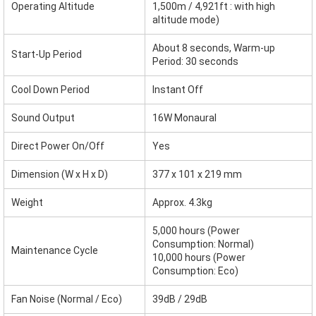
Operating Altitude
1,500m / 4,921ft : with high
altitude mode)
About 8 seconds, Warm-up
Start-Up Period
Period: 30 seconds
Cool Down Period
Instant Off
Sound Output
16W Monaural
Direct Power On/Off
Yes
Dimension (W x H x D)
377 x 101 x 219 mm
Weight
Approx. 4.3kg
5,000 hours (Power
Consumption: Normal)
Maintenance Cycle
10,000 hours (Power
Consumption: Eco)
Fan Noise (Normal / Eco)
39dB / 29dB