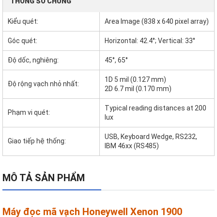
THÔNG SỐ CHUNG
Kiểu quét:
Area Image (838 x 640 pixel array)
Góc quét:
Horizontal: 42.4°; Vertical: 33°
Độ dốc, nghiêng:
45°, 65°
1D 5 mil (0.127 mm)
Độ rộng vạch nhỏ nhất:
2D 6.7 mil (0.170 mm)
Typical reading distances at 200
Phạm vi quét:
lux
USB, Keyboard Wedge, RS232,
Giao tiếp hệ thống:
IBM 46xx (RS485)
MÔ TẢ SẢN PHẨM
Máy đọc mã vạch Honeywell Xenon 1900