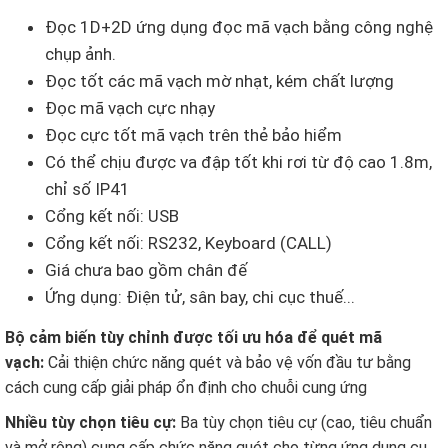
Đọc 1D+2D ứng dụng đọc mã vạch bằng công nghệ
chụp ảnh.
Đọc tốt các mã vạch mờ nhạt, kém chất lượng
Đọc mã vạch cực nhạy
Đọc cực tốt mã vạch trên thẻ bảo hiểm
Có thể chịu được va đập tốt khi rơi từ độ cao 1.8m,
chỉ số IP41
Cổng kết nối: USB
Cổng kết nối: RS232, Keyboard (CALL)
Giá chưa bao gồm chân đế
Ứng dụng: Điện tử, sân bay, chi cục thuế...
Bộ cảm biến tùy chỉnh được tối ưu hóa để quét mã
vạch:
Cải thiện chức năng quét và bảo vệ vốn đầu tư bằng
cách cung cấp giải pháp ổn định cho chuỗi cung ứng
Nhiều tùy chọn tiêu cự:
Ba tùy chọn tiêu cự (cao, tiêu chuẩn
và mở rộng) cung cấp chức năng quét cho từng ứng dụng cụ