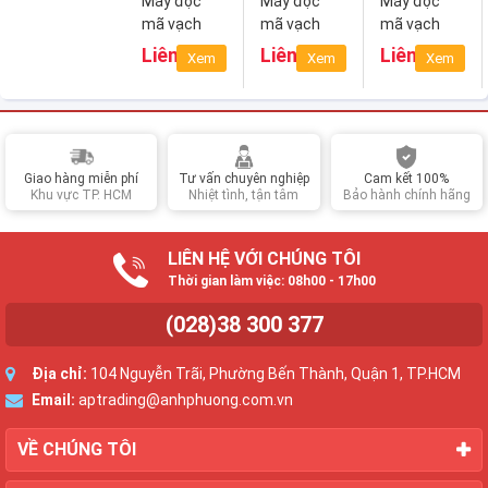
Máy đọc
Máy đọc
Máy đọc
mã vạch
mã vạch
mã vạch
Zebra
Zebra
Zebra
Liên hệ
Liên hệ
Liên hệ
Xem
Xem
Xem
LS2208
DS4308-
DS9208
SR/DL/HD
Giao hàng miễn phí
Tư vấn chuyên nghiệp
Cam kết 100%
Khu vực TP. HCM
Nhiệt tình, tận tâm
Bảo hành chính hãng
LIÊN HỆ VỚI CHÚNG TÔI
Thời gian làm việc: 08h00 - 17h00
(028)38 300 377
Địa chỉ:
104 Nguyễn Trãi, Phường Bến Thành, Quận 1, TP.HCM
Email:
aptrading@anhphuong.com.vn
VỀ CHÚNG TÔI