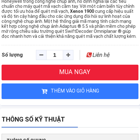
Honeywell trong công nghệ chụp ảnh, nó định nghĩa lại các tiêu
chuẩn cho máy quét mã vạch cầm tay. Với một cảm biến tùy chỉnh
được tối ưu hóa để quét mã vạch,
Xenon 1900
cung cấp hiệu suất
và độ tin cậy hàng đầu cho các ứng dụng đòi hỏi sự linh hoạt của
công nghệ chụp ảnh. Một hệ thống giải mã mang tính cách mạng
kết hợp công nghệ chụp ảnh Adaptus ® 5.5 và phần mềm cho phép
mở rộng chiều sâu trường quét SwiftDecoder Omniplanar ® giúp
đọc nhanh hơn và cải thiện khả năng quét mã vạch chất lượng kém.
Liên hệ
Số lượng
MUA NGAY
THÊM VÀO GIỎ HÀNG
THÔNG SỐ KỸ THUẬT