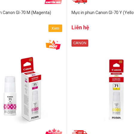
n Canon GI-70 M (Magenta)
Mực in phun Canon GI-70 Y (Yell
Liên hệ
Xem
CANON