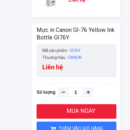
Mực in Canon GI-76 Yellow Ink
Bottle GI76Y
Mã sản phẩm :
GI76Y
Thương hiệu :
CANON
Liên hệ
Số lượng
MUA NGAY
THÊM VÀO GIỎ HÀNG