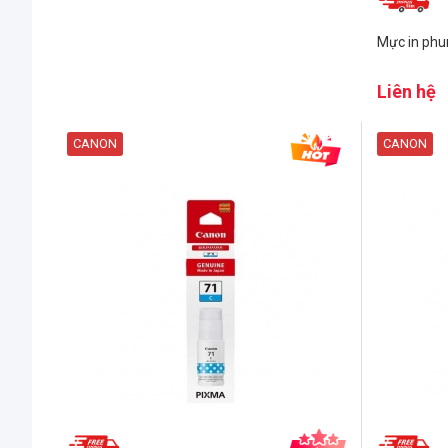
Mực in phu
Liên hệ
CANON
CANON