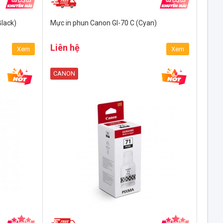
lack)
Mực in phun Canon GI-70 C (Cyan)
Liên hệ
Xem
Xem
CANON