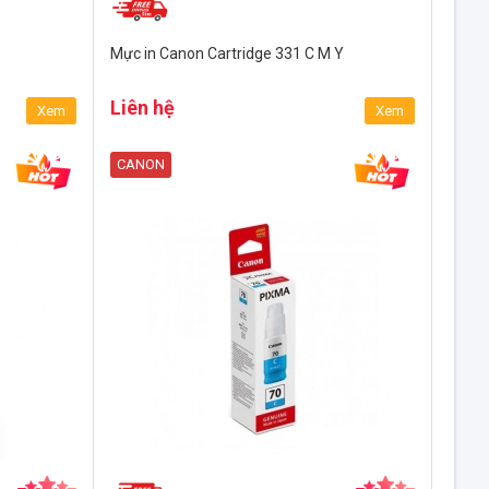
Mực in Canon Cartridge 331 C M Y
Liên hệ
Xem
Xem
CANON