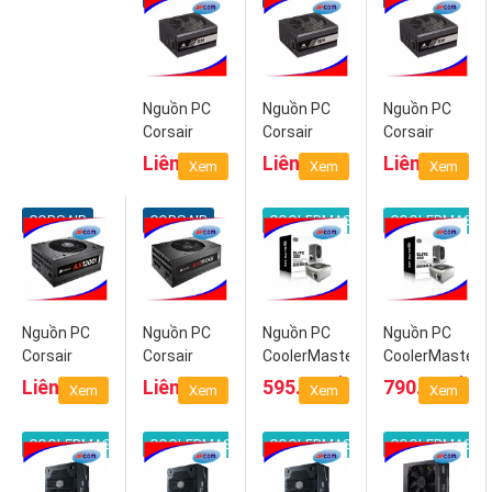
Nguồn PC
Nguồn PC
Nguồn PC
Corsair
Corsair
Corsair
RM1000x
RM850i
RM1000i
Liên hệ
Liên hệ
Liên hệ
Xem
Xem
Xem
80Plus Gold
80Plus Gold
80Plus Gold
CORSAIR
CORSAIR
COOLERMASTER
COOLERMASTE
Nguồn PC
Nguồn PC
Nguồn PC
Nguồn PC
Corsair
Corsair
CoolerMaster
CoolerMaster
AX1200i
AX1500i
Elite 350W
Elite 460W
₫
₫
Liên hệ
Liên hệ
595.000
790.000
Xem
Xem
Xem
Xem
80Plus
80Plus
Platinum
Platinum
COOLERMASTER
COOLERMASTER
COOLERMASTER
COOLERMASTE