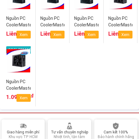
Nguồn PC
Nguồn PC
Nguồn PC
Nguồn PC
CoolerMaster
CoolerMaster
CoolerMaster
CoolerMaster
Elite V3
Elite V3
Elite V3
MWE 400
Liên hệ
Liên hệ
Liên hệ
Liên hệ
Xem
Xem
Xem
Xem
400W
500W
600W
White-V2
COOLERMASTER
Nguồn PC
CoolerMaster
MWE 500
₫
1.090.000
Xem
White-V2
Giao hàng miễn phí
Tư vấn chuyên nghiệp
Cam kết 100%
Khu vực TP. HCM
Nhiệt tình, tận tâm
Bảo hành chính hãng