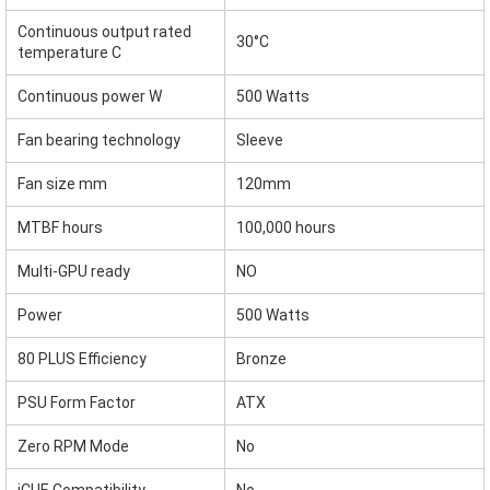
Continuous output rated
30°C
temperature C
Continuous power W
500 Watts
Fan bearing technology
Sleeve
Fan size mm
120mm
MTBF hours
100,000 hours
Multi-GPU ready
NO
Power
500 Watts
80 PLUS Efficiency
Bronze
PSU Form Factor
ATX
Zero RPM Mode
No