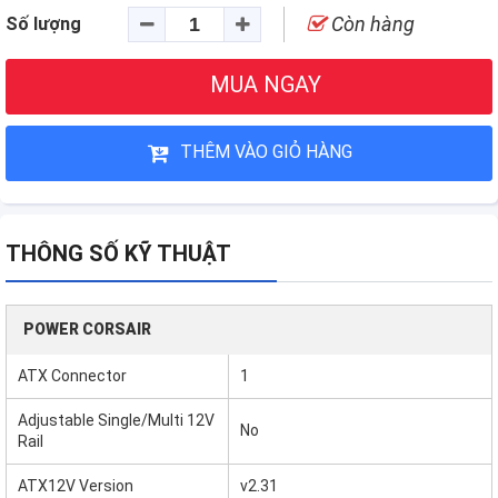
Còn hàng
Số lượng
MUA NGAY
THÊM VÀO GIỎ HÀNG
THÔNG SỐ KỸ THUẬT
POWER CORSAIR
ATX Connector
1
Adjustable Single/Multi 12V
No
Rail
ATX12V Version
v2.31