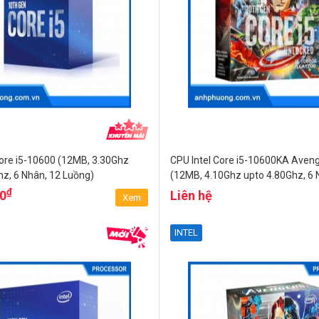
Core i5-10600 (12MB, 3.30Ghz
CPU Intel Core i5-10600KA Aveng
hz, 6 Nhân, 12 Luồng)
(12MB, 4.10Ghz upto 4.80Ghz, 6 
Luồng)
₫
00
Liên hệ
Xem
INTEL