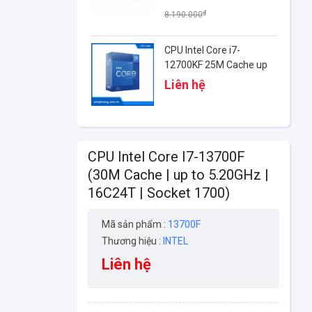
3.6Ghz - Turbo 4.9Ghz -
₫
8.190.000
Cache 25MB)
CPU Intel Core i7-
12700KF 25M Cache up
to 5.00 GHz
Liên hệ
CPU Intel Core I7-13700F
(30M Cache | up to 5.20GHz |
16C24T | Socket 1700)
Mã sản phẩm :
13700F
Thương hiệu :
INTEL
Liên hệ