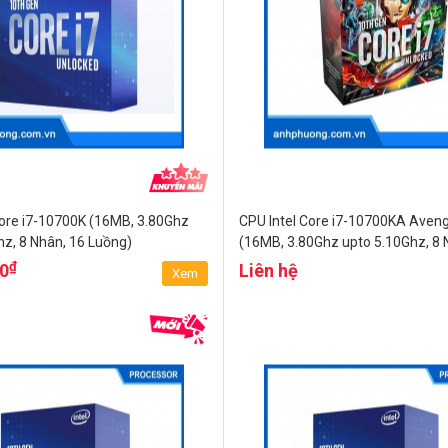
Core i7-10700K (16MB, 3.80Ghz
CPU Intel Core i7-10700KA Aveng
hz, 8 Nhân, 16 Luồng)
(16MB, 3.80Ghz upto 5.10Ghz, 8 
Luồng)
₫
00
Liên hệ
Xem