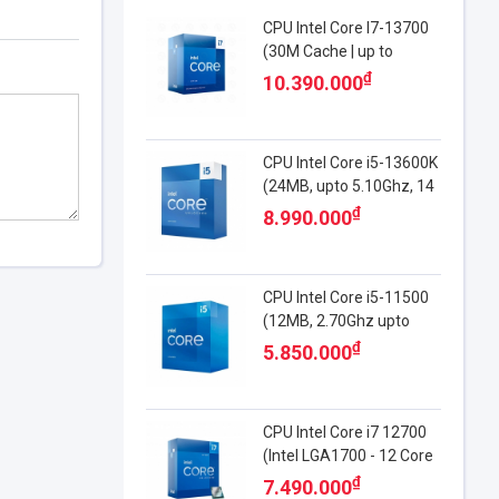
CPU Intel Core I7-13700
(30M Cache | up to
5.20GHz | 16C24T |
₫
10.390.000
Socket 1700)
CPU Intel Core i5-13600K
(24MB, upto 5.10Ghz, 14
Cores, 20 Threads)
₫
8.990.000
CPU Intel Core i5-11500
(12MB, 2.70Ghz upto
4.60Ghz, 6 Nhân, 12
₫
5.850.000
Luồng)
CPU Intel Core i7 12700
(Intel LGA1700 - 12 Core
- 20 Thread - Base
₫
7.490.000