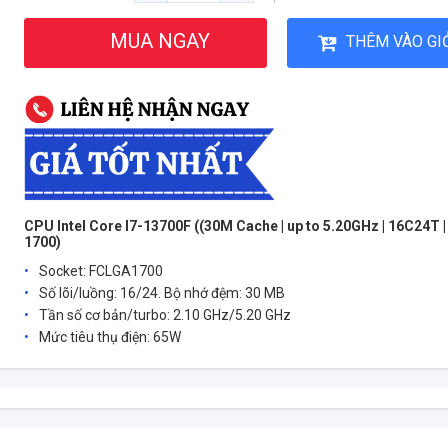
MUA NGAY
THÊM VÀO GI
CPU Intel Core I7-13700F ((30M Cache | up to 5.20GHz | 16C24T 
1700)
Socket: FCLGA1700
Số lõi/luồng: 16/24. Bộ nhớ đệm: 30 MB
Tần số cơ bản/turbo: 2.10 GHz/5.20 GHz
Mức tiêu thụ điện: 65W