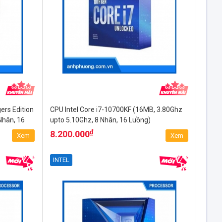
ers Edition
CPU Intel Core i7-10700KF (16MB, 3.80Ghz
Nhân, 16
upto 5.10Ghz, 8 Nhân, 16 Luồng)
₫
8.200.000
Xem
Xem
INTEL