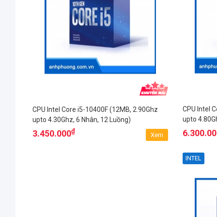
CPU Intel 
CPU Intel Core i5-10400F (12MB, 2.90Ghz
upto 4.80G
upto 4.30Ghz, 6 Nhân, 12 Luồng)
₫
6.300.0
3.450.000
Xem
INTEL