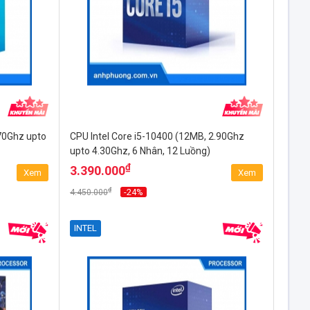
.70Ghz upto
CPU Intel Core i5-10400 (12MB, 2.90Ghz
upto 4.30Ghz, 6 Nhân, 12 Luồng)
₫
3.390.000
Xem
Xem
₫
-24%
4.450.000
INTEL