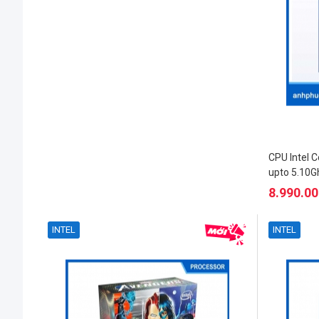
CPU Intel 
upto 5.10G
8.990.0
INTEL
INTEL