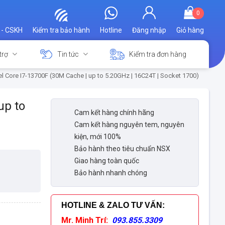
0
 - CSKH
Kiểm tra bảo hành
Hotline
Đăng nhập
Giỏ hàng
trợ
Tin tức
Kiểm tra đơn hàng
el Core I7-13700F (30M Cache | up to 5.20GHz | 16C24T | Socket 1700)
up to
Cam kết hàng chính hãng
Cam kết hàng nguyên tem, nguyên
kiện, mới 100%
Bảo hành theo tiêu chuẩn NSX
Giao hàng toàn quốc
Bảo hành nhanh chóng
HOTLINE & ZALO TƯ VẤN
:
Mr. Minh Trí:
093.855.3309