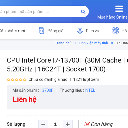
Mua hàng Online
Sản phẩm mới
Bảng giá
Dịch vụ
Hỗ 
Trang chủ
Linh kiện máy tính
CPU Int
CPU Intel Core I7-13700F (30M Cache | 
5.20GHz | 16C24T | Socket 1700)
Chưa có đánh giá nào
1221 lượt xem
Mã sản phẩm :
13700F
Thương hiệu :
INTEL
Liên hệ
Còn hàng
Số lượng