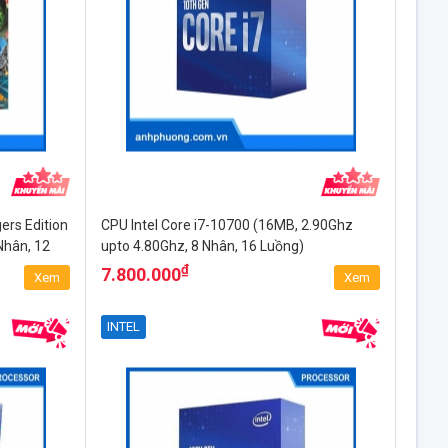
ers Edition
CPU Intel Core i7-10700 (16MB, 2.90Ghz
Nhân, 12
upto 4.80Ghz, 8 Nhân, 16 Luồng)
₫
7.800.000
Xem
Xem
INTEL