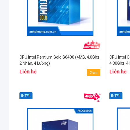
CPU Intel Pentium Gold G6400 (4MB, 4.0Ghz,
CPU Intel 
2 Nhân, 4 Luồng)
4.30Ghz, 4
Liên hệ
Liên hệ
Xem
INTEL
INTEL