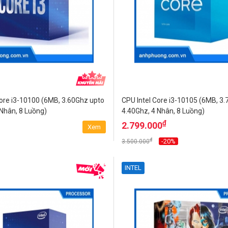
Core i3-10100 (6MB, 3.60Ghz upto
CPU Intel Core i3-10105 (6MB, 3
 Nhân, 8 Luồng)
4.40Ghz, 4 Nhân, 8 Luồng)
₫
2.799.000
Xem
₫
-20%
3.500.000
INTEL