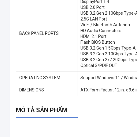
DisplayPort 1.4
USB 2.0 Port
USB 3.2 Gen 2 10Gbps Type-
2.5G LAN Port
Wi-Fi / Bluetooth Antenna
HD Audio Connectors
BACK PANEL PORTS
HDMI 2.1 Port
Flash BIOS Button
USB 3.2 Gen 1 5Gbps Type-A
USB 3.2 Gen 2 10Gbps Type-
USB 3.2 Gen 2x2 20Gbps Typ
Optical S/PDIF OUT
OPERATING SYSTEM
Support Windows 11 / Windo
DIMENSIONS
ATX Form Factor: 12 in. x 9.6 
MÔ TẢ SẢN PHẨM