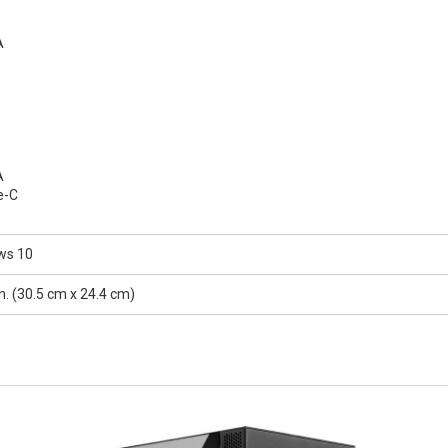
A
A
e-C
ws 10
in. (30.5 cm x 24.4 cm)