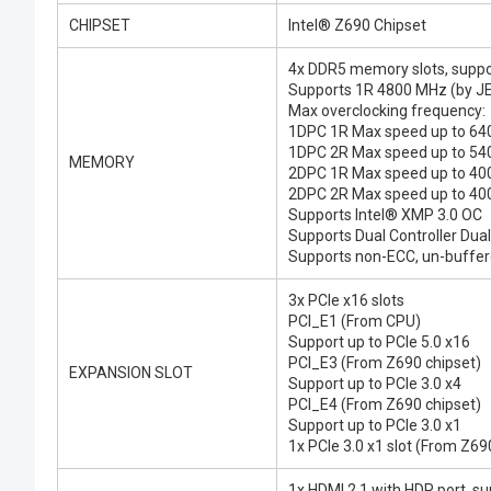
CHIPSET
Intel® Z690 Chipset
4x DDR5 memory slots, suppo
Supports 1R 4800 MHz (by J
Max overclocking frequency:
1DPC 1R Max speed up to 6
1DPC 2R Max speed up to 5
MEMORY
2DPC 1R Max speed up to 4
2DPC 2R Max speed up to 4
Supports Intel® XMP 3.0 OC
Supports Dual Controller Du
Supports non-ECC, un-buff
3x PCIe x16 slots
PCI_E1 (From CPU)
Support up to PCIe 5.0 x16
PCI_E3 (From Z690 chipset)
EXPANSION SLOT
Support up to PCIe 3.0 x4
PCI_E4 (From Z690 chipset)
Support up to PCIe 3.0 x1
1x PCIe 3.0 x1 slot (From Z69
1x HDMI 2.1 with HDR port, s