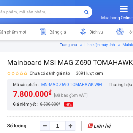
Mua hàng Online
Sản phẩm mới
Bảng giá
Dịch vụ
Hỗ 
Trang chủ
Linh kiện máy tính
Mainb
Mainboard MSI MAG Z690 TOMAHAWK 
Chưa có đánh giá nào
3091 lượt xem
Mã sản phẩm :
MN-MAG Z690 TOMAHAWK WIFI
Thương hiệu 
₫
7.800.000
[Đã bao gồm VAT]
₫
Giá niêm yết :
8.500.000
-8%
Liên hệ
Số lượng