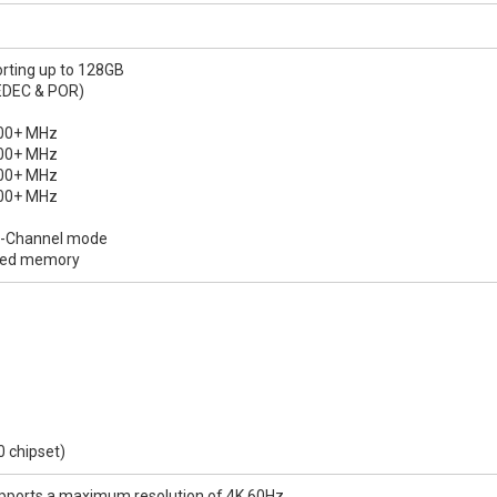
rting up to 128GB
EDEC & POR)
400+ MHz
400+ MHz
000+ MHz
000+ MHz
al-Channel mode
ered memory
0 chipset)
upports a maximum resolution of 4K 60Hz