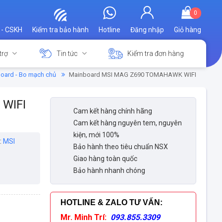
0
 - CSKH
Kiểm tra bảo hành
Hotline
Đăng nhập
Giỏ hàng
trợ
Tin tức
Kiểm tra đơn hàng
oard - Bo mạch chủ
Mainboard MSI MAG Z690 TOMAHAWK WIFI
WIFI
Cam kết hàng chính hãng
Cam kết hàng nguyên tem, nguyên
kiện, mới 100%
:
MSI
Bảo hành theo tiêu chuẩn NSX
Giao hàng toàn quốc
Bảo hành nhanh chóng
HOTLINE & ZALO TƯ VẤN
:
Mr. Minh Trí:
093.855.3309