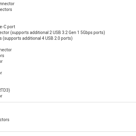
onnector
ectors
e-C port
ctor (supports additional 2 USB 3.2 Gen 1 5Gbps ports)
 (supports additional 4 USB 2.0 ports)
nector
ors
or
or
RTD3)
or
ctors