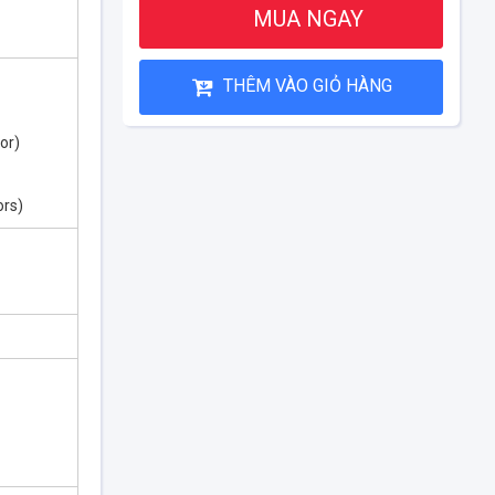
MUA NGAY
THÊM VÀO GIỎ HÀNG
or)
ors)