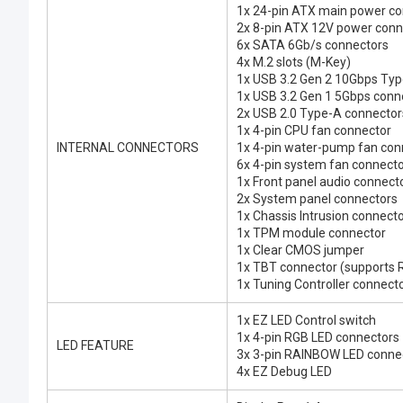
1x 24-pin ATX main power c
2x 8-pin ATX 12V power conn
6x SATA 6Gb/s connectors
4x M.2 slots (M-Key)
1x USB 3.2 Gen 2 10Gbps Typ
1x USB 3.2 Gen 1 5Gbps conne
2x USB 2.0 Type-A connectors
1x 4-pin CPU fan connector
INTERNAL CONNECTORS
1x 4-pin water-pump fan con
6x 4-pin system fan connect
1x Front panel audio connect
2x System panel connectors
1x Chassis Intrusion connect
1x TPM module connector
1x Clear CMOS jumper
1x TBT connector (supports 
1x Tuning Controller connect
1x EZ LED Control switch
1x 4-pin RGB LED connectors
LED FEATURE
3x 3-pin RAINBOW LED conne
4x EZ Debug LED