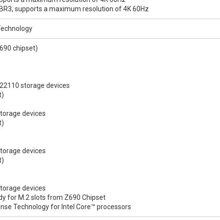
 HBR3, supports a maximum resolution of 4K 60Hz
Technology
690 chipset)
22110 storage devices
t)
torage devices
t)
torage devices
t)
torage devices
 for M.2 slots from Z690 Chipset
nse Technology for Intel Core™ processors