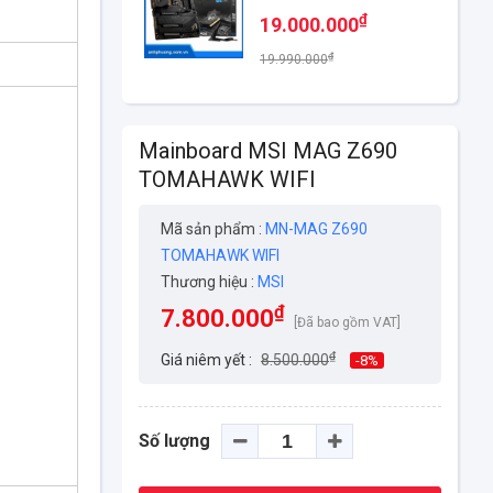
₫
19.000.000
₫
19.990.000
Mainboard MSI MAG Z690
TOMAHAWK WIFI
Mã sản phẩm :
MN-MAG Z690
TOMAHAWK WIFI
Thương hiệu :
MSI
₫
7.800.000
[Đã bao gồm VAT]
₫
Giá niêm yết :
8.500.000
-8%
Số lượng