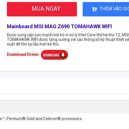
MUA NGAY
THÊM VÀO GI
Mainboard MSI MAG Z690 TOMAHAWK WIFI
Được cung cấp sức mạnh bởi bộ vi xử lý Intel Core thế hệ thứ 12, M
TOMAHAWK WIFI được tăng cường với các thông số kỹ thuật thiết yế
suất để tồn tại lâu hơn kẻ thù.
Download Driver:
re™, Pentium® Gold and Celeron® processors