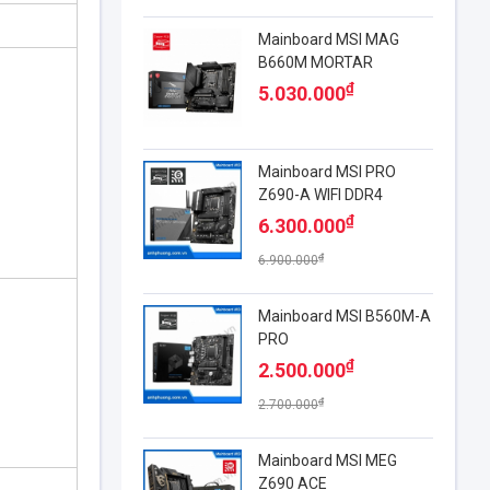
Mainboard MSI MAG
B660M MORTAR
₫
5.030.000
Mainboard MSI PRO
Z690-A WIFI DDR4
₫
6.300.000
₫
6.900.000
Mainboard MSI B560M-A
PRO
₫
2.500.000
₫
2.700.000
Mainboard MSI MEG
Z690 ACE