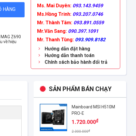
Ms. Mai Duyên:
093.143.9459
Ỏ HÀNG
Ms.Hồng Trinh:
093.207.0746
Mr. Thành Tâm:
093.891.0559
Mr.Văn Sang:
090.397.1091
SI MAG Z690
Mr. Thanh Tùng:
093.909.8182
u về hiệu
Hướng dẫn đặt hàng
Hướng dẫn thanh toán
Chính sách bảo hành đổi trả
SẢN PHẨM BÁN CHẠY
Mainboard MSI H510M
PRO-E
₫
1.720.000
₫
2.300.000