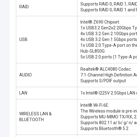
Supports RAID 0, RAID 1, RAI
RAID
Supports RAID 0, RAID 1 and 
Intel® Z690 Chipset:
1x USB3.2 Gen2x2 20Gbps Typ
4x USB 3.2 Gen 2 10Gbps port
USB
4x USB 3.2 Gen 1 5Gbps ports 
1x USB 2.0 Type-A port on th
Hub-GL850G:
5x USB 2.0 ports (1 Type-A po
Realtek® ALC4080 Codec:
AUDIO
7.1-Channel High Definition A
Supports S/PDIF output
LAN
1x Intel® I225V 2.5Gbps LAN c
Intel® Wi-Fi 6E:
The Wireless module is pre-ins
WIRELESS LAN &
Supports MU-MIMO TX/RX, 2.
BLUETOOTH
Supports 802.11 a/ b/ g/ n/ a
Supports Bluetooth® 5.2