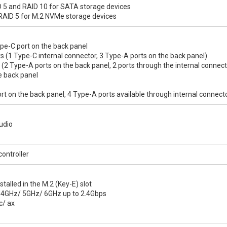
D 5 and RAID 10 for SATA storage devices
RAID 5 for M.2 NVMe storage devices
e-C port on the back panel
s (1 Type-C internal connector, 3 Type-A ports on the back panel)
(2 Type-A ports on the back panel, 2 ports through the internal connect
e back panel
rt on the back panel, 4 Type-A ports available through internal connect
udio
ontroller
talled in the M.2 (Key-E) slot
4GHz/ 5GHz/ 6GHz up to 2.4Gbps
c/ ax