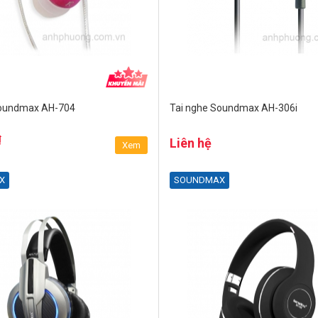
Soundmax AH-704
Tai nghe Soundmax AH-306i
₫
Liên hệ
Xem
X
SOUNDMAX