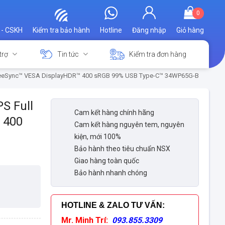
0
 - CSKH
Kiểm tra bảo hành
Hotline
Đăng nhập
Giỏ hàng
trợ
Tin tức
Kiểm tra đơn hàng
D FreeSync™ VESA DisplayHDR™ 400 sRGB 99% USB Type-C™ 34WP65G-B
PS Full
Cam kết hàng chính hãng
 400
Cam kết hàng nguyên tem, nguyên
kiện, mới 100%
Bảo hành theo tiêu chuẩn NSX
Giao hàng toàn quốc
Bảo hành nhanh chóng
HOTLINE & ZALO TƯ VẤN
:
Mr. Minh Trí:
093.855.3309