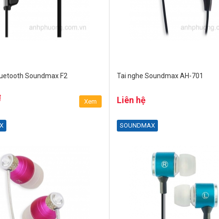
luetooth Soundmax F2
Tai nghe Soundmax AH-701
₫
Liên hệ
Xem
X
SOUNDMAX