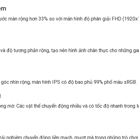
iệm
hước màn rộng hơn 33% so với màn hình độ phân giải FHD (1920x
và độ tương phản rộng, tạo nên hình ảnh chân thực cho những g
ới góc nhìn rộng, màn hình IPS có độ bao phủ 99% phổ màu sRGB.
c
 mờ. Các vật thể chuyển động nhiều và có tốc độ nhanh trong lú
ải nghiệm chuyển động liền mạch, mượt mà trong những trò chơi