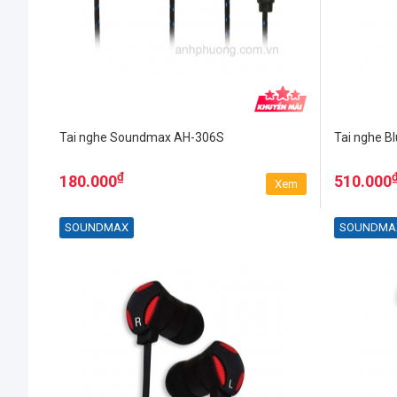
Tai nghe Soundmax AH-306S
Tai nghe B
₫
180.000
510.000
Xem
SOUNDMAX
SOUNDMA