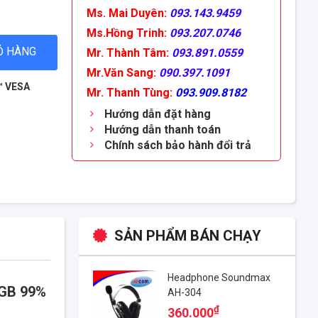
Ms. Mai Duyên:
093.143.9459
Ms.Hồng Trinh:
093.207.0746
Ỏ HÀNG
Mr. Thành Tâm:
093.891.0559
Mr.Văn Sang:
090.397.1091
c™ VESA
Mr. Thanh Tùng:
093.909.8182
Hướng dẫn đặt hàng
Hướng dẫn thanh toán
Chính sách bảo hành đổi trả
SẢN PHẨM BÁN CHẠY
Headphone Soundmax
RGB 99%
AH-304
₫
360.000