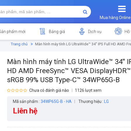
Mua hàng Online
Sản phẩm mới
Bảng giá
Dịch vụ
Hỗ 
Trang chủ
Màn hình máy tính LG UltraWide™ 34'' IPS Full HD AM
Màn hình máy tính LG UltraWide™ 34'' I
HD AMD FreeSync™ VESA DisplayHDR™
sRGB 99% USB Type-C™ 34WP65G-B
Chưa có đánh giá nào
1126 lượt xem
Mã sản phẩm :
34WP65G-B - HA
Thương hiệu :
LG
Liên hệ