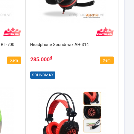
 BT-700
Headphone Soundmax AH-314
₫
285.000
Xem
Xem
SOUNDMAX