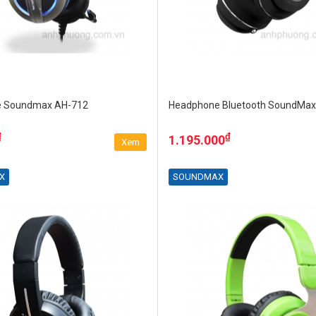
 Soundmax AH-712
Headphone Bluetooth SoundMax
₫
₫
1.195.000
Xem
X
SOUNDMAX