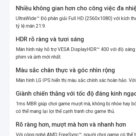
Nhiều không gian hơn cho công việc đa nh
UltraWide™ Độ phân giải Full HD (2560x1080) với kích t
tỷ lệ màn 21:9.
HDR rõ ràng và tươi sáng
Màn hình này hỗ trợ VESA DisplayHDR™ 400 với độ sáng 
phim và ảnh mới nhất.
Màu sắc chân thực và góc nhìn rộng
Màn hình LG IPS hiển thị màu sắc chính xác hoàn hảo. V
Giành chiến thắng với tốc độ đáng kinh ngạ
1ms MBR giúp chơi game mượt mà, không bị nhòe hay bóng
có thể mang lại lợi thế cạnh tranh cho game thủ.
Rõ ràng hơn, mượt mà hơn và nhanh hơn
Với công nghệ AMD FreeSync™, người chơi game có thể tr