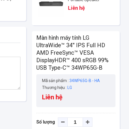
System
Liên hệ
Màn hình máy tính LG
UltraWide™ 34'' IPS Full HD
AMD FreeSync™ VESA
DisplayHDR™ 400 sRGB 99%
USB Type-C™ 34WP65G-B
Mã sản phẩm :
34WP65G-B - HA
Thương hiệu :
LG
Liên hệ
Số lượng