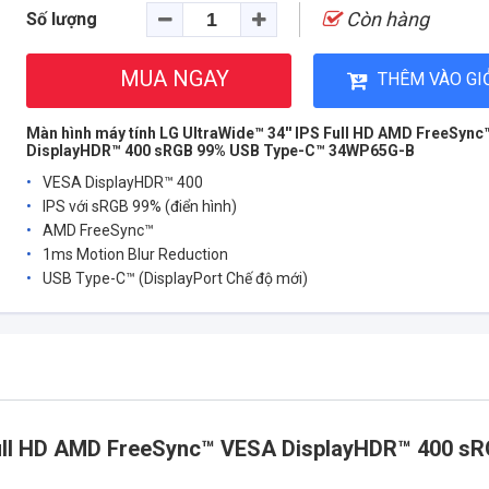
Còn hàng
Số lượng
MUA NGAY
THÊM VÀO GI
Màn hình máy tính LG UltraWide™ 34'' IPS Full HD AMD FreeSyn
DisplayHDR™ 400 sRGB 99% USB Type-C™ 34WP65G-B
VESA DisplayHDR™ 400
IPS với sRGB 99% (điển hình)
AMD FreeSync™
1ms Motion Blur Reduction
USB Type-C™ (DisplayPort Chế độ mới)
 Full HD AMD FreeSync™ VESA DisplayHDR™ 400 s