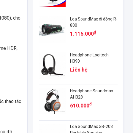
1080), cho
Loa SoundMax di động R-
800
₫
1.115.000
ame HDR,
Headphone Logitech
H390
Liên hệ
Headphone Soundmax
AH328
c thao tác
₫
610.000
Loa SoundMax SB-203
 có độ
Portable Speaker