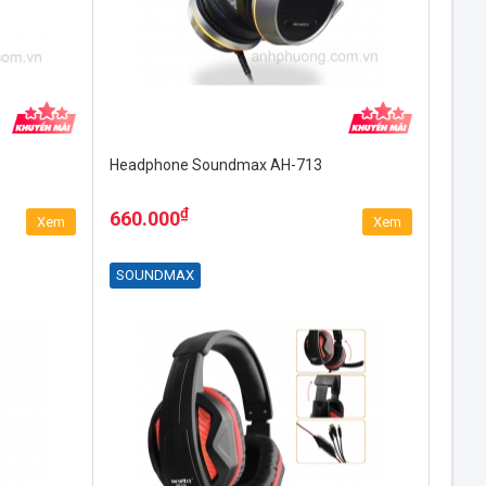
Headphone Soundmax AH-713
₫
660.000
Xem
Xem
SOUNDMAX