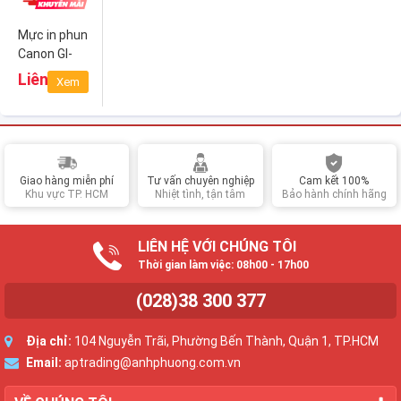
Mực in phun
Canon GI-
790 BK
Liên hệ
Xem
(Black)
Giao hàng miễn phí
Tư vấn chuyên nghiệp
Cam kết 100%
Khu vực TP. HCM
Nhiệt tình, tận tâm
Bảo hành chính hãng
LIÊN HỆ VỚI CHÚNG TÔI
Thời gian làm việc: 08h00 - 17h00
(028)38 300 377
Địa chỉ:
104 Nguyễn Trãi, Phường Bến Thành, Quận 1, TP.HCM
Email:
aptrading@anhphuong.com.vn