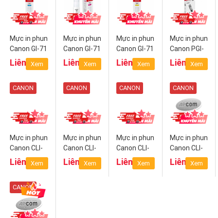
Mực in phun
Mực in phun
Mực in phun
Mực in phun
Canon GI-71
Canon GI-71
Canon GI-71
Canon PGI-
C (Cyan)
M
Y (Yellow)
780 BK
Liên hệ
Liên hệ
Liên hệ
Liên hệ
Xem
Xem
Xem
Xem
(Magenta)
(Pigment
Black)
CANON
CANON
CANON
CANON
Mực in phun
Mực in phun
Mực in phun
Mực in phun
Canon CLI-
Canon CLI-
Canon CLI-
Canon CLI-
781 BK
781 C
781 M
781 Y
Liên hệ
Liên hệ
Liên hệ
Liên hệ
Xem
Xem
Xem
Xem
(Black)
(Cyan)
(Magenta)
(Yellow)
CANON