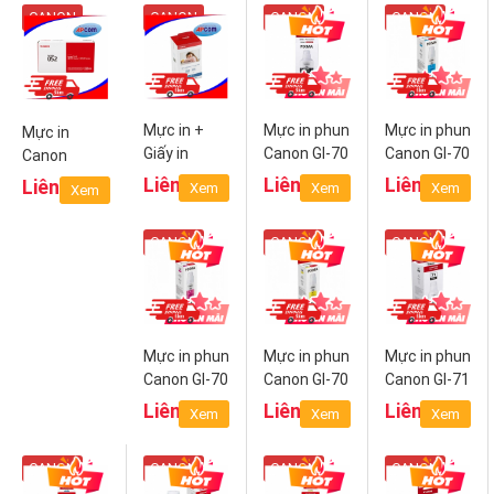
CANON
CANON
CANON
CANON
Mực in +
Mực in phun
Mực in phun
Mực in
Giấy in
Canon GI-70
Canon GI-70
Canon
KP108 IN
PGBK
C (Cyan)
Cartridge
Liên hệ
Liên hệ
Liên hệ
Liên hệ
Xem
Xem
Xem
Xem
(Black)
052
CANON
CANON
CANON
Mực in phun
Mực in phun
Mực in phun
Canon GI-70
Canon GI-70
Canon GI-71
M
Y (Yellow)
PGBK
Liên hệ
Liên hệ
Liên hệ
Xem
Xem
Xem
(Magenta)
(Pigment
Black)
CANON
CANON
CANON
CANON