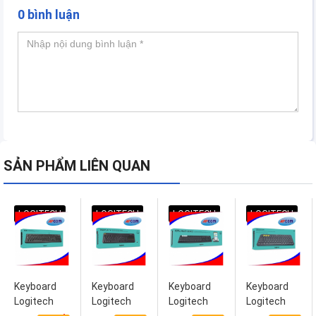
0 bình luận
SẢN PHẨM LIÊN QUAN
LOGITECH
LOGITECH
LOGITECH
LOGITECH
Keyboard
Keyboard
Keyboard
Keyboard
Logitech
Logitech
Logitech
Logitech
K120
K400 Plus
K357s
K380