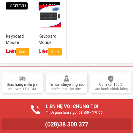
Nano
Wireless
Wireless
LOGITECH
LOGITECH
Wireless
Keyboard
Keyboard
Mouse
Mouse
Logitech
Logitech
Liên hệ
Liên hệ
Xem
Xem
MK270
MK545
Wireless
Wireless
Giao hàng miễn phí
Tư vấn chuyên nghiệp
Cam kết 100%
Khu vực TP. HCM
Nhiệt tình, tận tâm
Bảo hành chính hãng
LIÊN HỆ VỚI CHÚNG TÔI
Thời gian làm việc: 08h00 - 17h00
(028)38 300 377