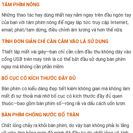
TÁM PHÍM NÓNG
Những thao tác hay dùng nhất nay nằm ngay trên đầu ngón tay
của bạn với tám phím nóng để ngay lập tức truy cập Internet,
email, phát/tạm dừng, điều chỉnh âm lượng và hơn thế nữa.
TÍNH ĐƠN GIẢN CHỈ CẦN CẮM VÀO LÀ SỬ DỤNG
Thiết lập mất vài giây—bạn chỉ cần cắm đầu thu không dây vào
cổng USB trên máy tính là có thể bắt đầu sử dụng bàn phím
ngay mà không cần phần mềm.
BỐ CỤC CÓ KÍCH THƯỚC ĐẦY ĐỦ
Bàn phím có kiểu dáng đẹp tiết kiệm không gian mà không làm
mất đi sự thoải mái nhờ bố cục có kích thước đầy đủ quen
thuộc—bao gồm bàn phím số—rộng rãi và dấu cách uốn lượn.
BÀN PHÍM CHỐNG NƯỚC ĐỔ TRÀN
Chất lỏng chảy ra khỏi bàn phím, do vậy bạn không phải lo lắng
về việc làm hỏng món đồ mình đã đầu tư do chất lỏng vô tình