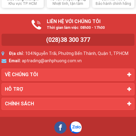
Khu vực TP. HCM
Nhiệt tình, tận tâm
Bảo hành chính hãng
LIÊN HỆ VỚI CHÚNG TÔI
Thời gian làm việc: 08h00 - 17h00
(028)38 300 377
Địa chỉ:
104 Nguyễn Trãi, Phường Bến Thành, Quận 1, TP.HCM
Email:
aptrading@anhphuong.com.vn
VỀ CHÚNG TÔI
HỖ TRỢ
CHÍNH SÁCH