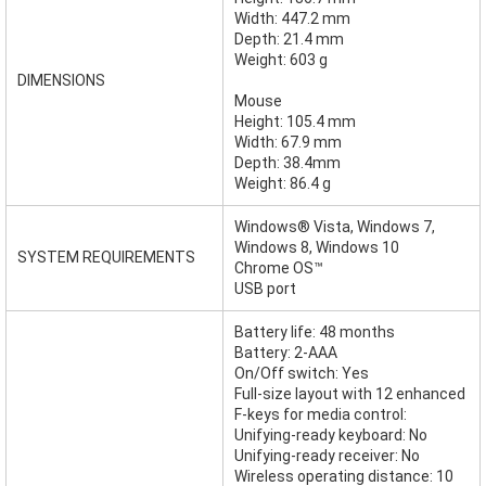
Width: 447.2 mm
Depth: 21.4 mm
Weight: 603 g
DIMENSIONS
Mouse
Height: 105.4 mm
Width: 67.9 mm
Depth: 38.4mm
Weight: 86.4 g
Windows® Vista, Windows 7,
Windows 8, Windows 10
SYSTEM REQUIREMENTS
Chrome OS™
USB port
Battery life: 48 months
Battery: 2-AAA
On/Off switch: Yes
Full-size layout with 12 enhanced
F-keys for media control:
Unifying-ready keyboard: No
Unifying-ready receiver: No
Wireless operating distance: 10