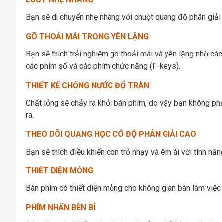
Bạn sẽ di chuyển nhẹ nhàng với chuột quang độ phân giải 
GÕ THOẢI MÁI TRONG YÊN LẶNG
Bạn sẽ thích trải nghiệm gõ thoải mái và yên lặng nhờ cá
các phím số và các phím chức năng (F-keys).
THIẾT KẾ CHỐNG NƯỚC ĐỔ TRÀN
Chất lỏng sẽ chảy ra khỏi bàn phím, do vậy bạn không phả
ra.
THEO DÕI QUANG HỌC CÓ ĐỘ PHÂN GIẢI CAO
Bạn sẽ thích điều khiển con trỏ nhạy và êm ái với tính nă
THIẾT DIỆN MỎNG
Bàn phím có thiết diện mỏng cho không gian bàn làm việc g
PHÍM NHẤN BỀN BỈ