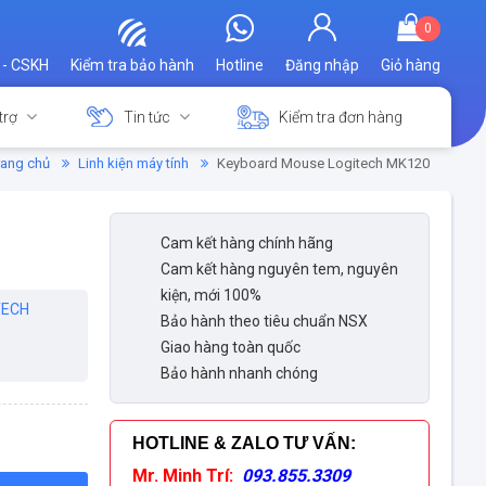
0
 - CSKH
Kiểm tra bảo hành
Hotline
Đăng nhập
Giỏ hàng
trợ
Tin tức
Kiểm tra đơn hàng
rang chủ
Linh kiện máy tính
Keyboard Mouse Logitech MK120
Cam kết hàng chính hãng
Cam kết hàng nguyên tem, nguyên
kiện, mới 100%
TECH
Bảo hành theo tiêu chuẩn NSX
Giao hàng toàn quốc
Bảo hành nhanh chóng
HOTLINE & ZALO TƯ VẤN
:
Mr. Minh Trí:
093.855.3309