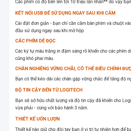
Các phím có độ bền lên tới 10 triệu lần nhấn** do vậy bạn
KẾT NỐI USB ĐỂ SỬ DỤNG NGAY SAU KHI CẮM
Cài đặt đơn giản - bạn chỉ cần cắm bàn phím và chuột và
đầu sử dụng ngay sau khi mở hộp.
CÁC PHÍM DỄ ĐỌC
Các ký tự màu trắng in đậm sáng rõ khiến cho các phím d
cũng khó phai màu.
CHÂN NGHIÊNG VỮNG CHÃI, CÓ THỂ ĐIỀU CHỈNH ĐƯ
Bạn có thể kéo dài các chân gập vững chắc để tăng độ ng
ĐỘ TIN CẬY ĐẾN TỪ LOGITECH
Bạn sẽ sở hữu chất lượng và độ tin cậy đã khiến cho Log
vừa phải - cùng với bảo hành 3 năm.
THIẾT KẾ UỐN LƯỢN
Thiết kế này giữ cho đôi tay bạn ở vị trí tự nhiên hơn để 