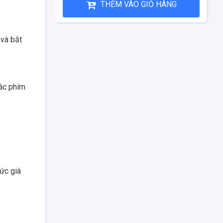
THÊM VÀO GIỎ HÀNG
 và bắt
Các phím
ức giá