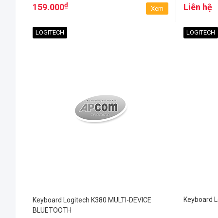
₫
159.000
Liên hệ
Xem
LOGITECH
LOGITECH
Keyboard L
Keyboard Logitech K380 MULTI-DEVICE
BLUETOOTH