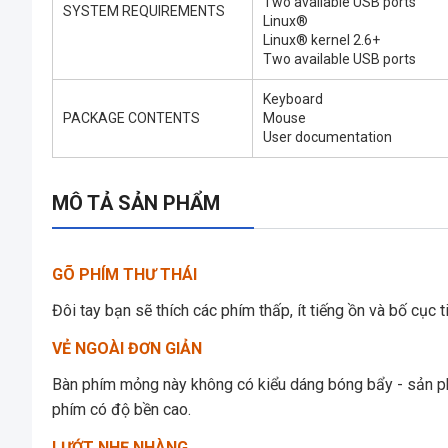
Two available USB ports
SYSTEM REQUIREMENTS
Linux®
Linux® kernel 2.6+
Two available USB ports
Keyboard
PACKAGE CONTENTS
Mouse
User documentation
MÔ TẢ SẢN PHẨM
GÕ PHÍM THƯ THÁI
Đôi tay bạn sẽ thích các phím thấp, ít tiếng ồn và bố cục
VẺ NGOÀI ĐƠN GIẢN
Bàn phím mỏng này không có kiểu dáng bóng bẩy - sản ph
phím có độ bền cao.
LƯỚT NHẸ NHÀNG