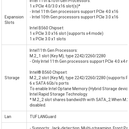
Intel 11th &10th Gen Processors:
1 x PCIe 4.0/3.0 x16 slot(s)*
- Intel 11th Gen processors support PCIe 4.0 x16
Expansion
- Intel 10th Gen processors support PCIe 3.0 x16
Slots
Intel B560 Chipset:
1 x PCIe 3.0 x16 slot (supports x4 mode)
1 x PCIe 3.0 x1 slots
Intel11th Gen Processors:
M.2_1 slot (Key M), type 2242/2260/2280
- Only Intel 11th Gen processors support PCIe 4.0 x4 mo
Intel® B560 Chipset:
Storage
M.2_2 slot (Key M), type 2242/2260/2280 (supports P
6 x SATA 6Gb/s ports
To enable Intel Optane Memory (Hybrid Storage device)
Intel Rapid Storage Technology.
* M.2_2 slot shares bandwidth with SATA_2.When M.2_
disabled.
Lan
TUF LANGuard
- Supports: Jack-detection, Multi-streaming, Front Pa