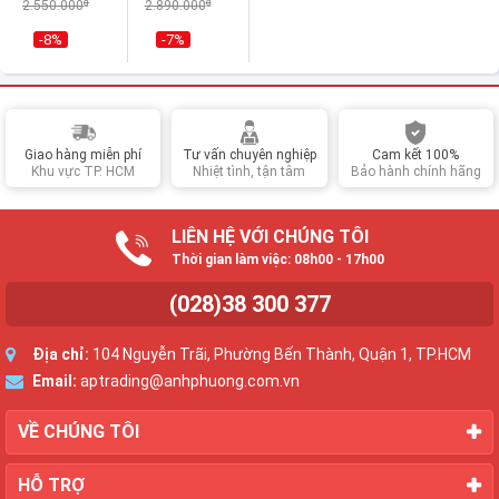
₫
₫
2.550.000
2.890.000
-8%
-7%
Giao hàng miễn phí
Tư vấn chuyên nghiệp
Cam kết 100%
Khu vực TP. HCM
Nhiệt tình, tận tâm
Bảo hành chính hãng
LIÊN HỆ VỚI CHÚNG TÔI
Thời gian làm việc: 08h00 - 17h00
(028)38 300 377
Địa chỉ:
104 Nguyễn Trãi, Phường Bến Thành, Quận 1, TP.HCM
Email:
aptrading@anhphuong.com.vn
VỀ CHÚNG TÔI
HỖ TRỢ