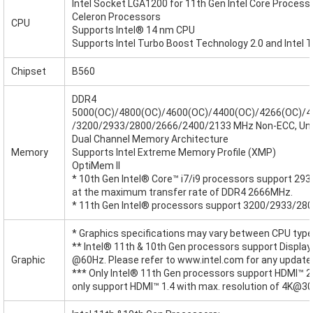
Intel Socket LGA1200 for 11th Gen Intel Core Processo
Celeron Processors
CPU
Supports Intel® 14 nm CPU
Supports Intel Turbo Boost Technology 2.0 and Intel
Chipset
B560
DDR4
5000(OC)/4800(OC)/4600(OC)/4400(OC)/4266(OC)/4
/3200/2933/2800/2666/2400/2133 MHz Non-ECC, Un
Dual Channel Memory Architecture
Memory
Supports Intel Extreme Memory Profile (XMP)
OptiMem II
* 10th Gen Intel® Core™ i7/i9 processors support 293
at the maximum transfer rate of DDR4 2666MHz.
* 11th Gen Intel® processors support 3200/2933/280
* Graphics specifications may vary between CPU type
** Intel® 11th & 10th Gen processors support DisplayP
Graphic
@60Hz. Please refer to www.intel.com for any update
*** Only Intel® 11th Gen processors support HDMI™ 2.
only support HDMI™ 1.4 with max. resolution of 4K@30