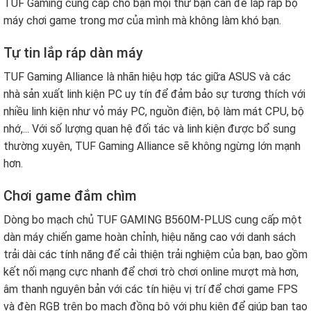
TUF Gaming cung cấp cho bạn mọi thứ bạn cần để lắp ráp bộ
máy chơi game trong mơ của mình mà không làm khó bạn.
Tự tin lắp ráp dàn máy
TUF Gaming Alliance là nhãn hiệu hợp tác giữa ASUS và các
nhà sản xuất linh kiện PC uy tín để đảm bảo sự tương thích với
nhiều linh kiện như vỏ máy PC, nguồn điện, bộ làm mát CPU, bộ
nhớ,... Với số lượng quan hệ đối tác và linh kiện được bổ sung
thường xuyên, TUF Gaming Alliance sẽ không ngừng lớn mạnh
hơn.
Chơi game đắm chìm
Dòng bo mạch chủ TUF GAMING B560M-PLUS cung cấp một
dàn máy chiến game hoàn chỉnh, hiệu năng cao với danh sách
trải dài các tính năng để cải thiện trải nghiệm của bạn, bao gồm
kết nối mạng cực nhanh để chơi trò chơi online mượt mà hơn,
âm thanh nguyên bản với các tín hiệu vị trí để chơi game FPS
và đèn RGB trên bo mạch đồng bộ với phụ kiện để giúp bạn tạo