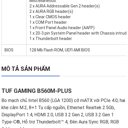
Miscellaneous:
2 x AURA Addressable Gen 2 header(s)
2 x AURA RGB header(s)
1 x Clear CMOS header
1 x COM Port header
1 x Front Panel Audio header (AAFP)
1 x 20-3 pin System Panel header with Chassis intrud
1 x Thunderbolt header
BIOS
128 Mb Flash ROM, UEFI AMI BIOS
MÔ TẢ SẢN PHẨM
TUF GAMING B560M-PLUS
Bo mạch chủ Intel B560 (LGA 1200) cỡ mATX với PCIe 4.0, hai
khe cắm M.2, 8+1 Tụ cấp nguồn, Ethernet Realtek 2.5Gb,
DisplayPort 1.4, HDMI 2.0, USB 3.2 Gen 2, USB 3.2 Gen 1
Type-C®, Hỗ trợ Thunderbolt™ 4, Đèn Aura Sync RGB, RGB