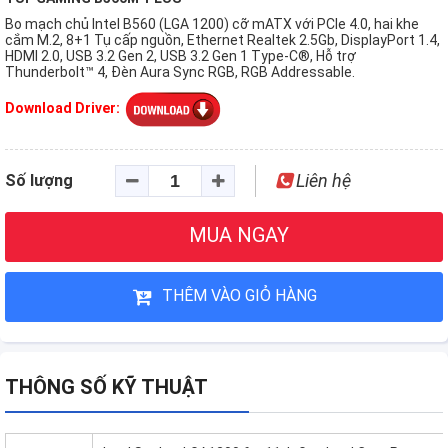
Bo mạch chủ Intel B560 (LGA 1200) cỡ mATX với PCIe 4.0, hai khe
cắm M.2, 8+1 Tụ cấp nguồn, Ethernet Realtek 2.5Gb, DisplayPort 1.4,
HDMI 2.0, USB 3.2 Gen 2, USB 3.2 Gen 1 Type-C®, Hỗ trợ
Thunderbolt™ 4, Đèn Aura Sync RGB, RGB Addressable.
Download Driver:
Liên hệ
Số lượng
MUA NGAY
THÊM VÀO GIỎ HÀNG
THÔNG SỐ KỸ THUẬT