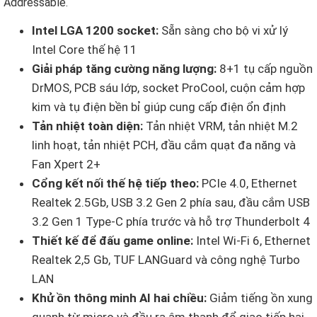
Addressable.
Intel LGA 1200 socket:
Sẵn sàng cho bộ vi xử lý
Intel Core thế hệ 11
Giải pháp tăng cường năng lượng:
8+1 tụ cấp nguồn
DrMOS, PCB sáu lớp, socket ProCool, cuộn cảm hợp
kim và tụ điện bền bỉ giúp cung cấp điện ổn định
Tản nhiệt toàn diện:
Tản nhiệt VRM, tản nhiệt M.2
linh hoạt, tản nhiệt PCH, đầu cắm quạt đa năng và
Fan Xpert 2+
Cổng kết nối thế hệ tiếp theo:
PCIe 4.0, Ethernet
Realtek 2.5Gb, USB 3.2 Gen 2 phía sau, đầu cắm USB
3.2 Gen 1 Type-C phía trước và hỗ trợ Thunderbolt 4
Thiết kế để đấu game online:
Intel Wi-Fi 6, Ethernet
Realtek 2,5 Gb, TUF LANGuard và công nghệ Turbo
LAN
Khử ồn thông minh AI hai chiều:
Giảm tiếng ồn xung