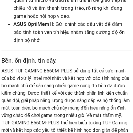
quanh từ micro và đầu ra âm thanh để giao tiếp hai
chiều rõ và âm thanh trong trẻo, rõ ràng khi đang
game hoặc hội họp video.
ASUS OptiMem II:
Gửi chính xác dấu vết để đảm
bảo tính toàn vẹn tín hiệu nhằm tăng cường độ ổn
định bộ nhớ.
Bền. ổn định. tin cậy.
ASUS TUF GAMING B560M-PLUS sử dụng tất cả sức mạnh
của bộ vi xử lý Intel mới nhất và kết hợp với các tính năng của
bo mạch chủ để sẵn sàng chiến game cùng độ bền đã được
kiểm chứng. Được thiết kế với các thành phần linh kiện chuẩn
quân đội, giải pháp năng lượng được nâng cấp và hệ thống làm
mát toàn diện, bo mạch chủ này mang đến hiệu năng ổn định,
vững chắc để chơi game trong nhiều giờ. Về mặt thẩm mỹ,
TUF GAMING B560M-PLUS thể hiện biểu tượng TUF Gaming
mới và kết hợp các yếu tố thiết kế hình học đơn giản để phản