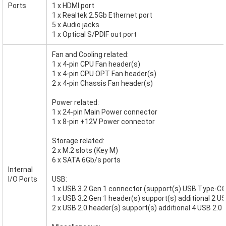
Ports
1 x HDMI port
1 x Realtek 2.5Gb Ethernet port
5 x Audio jacks
1 x Optical S/PDIF out port
Fan and Cooling related:
1 x 4-pin CPU Fan header(s)
1 x 4-pin CPU OPT Fan header(s)
2 x 4-pin Chassis Fan header(s)
Power related:
1 x 24-pin Main Power connector
1 x 8-pin +12V Power connector
Storage related:
2 x M.2 slots (Key M)
6 x SATA 6Gb/s ports
Internal
I/O Ports
USB:
1 x USB 3.2 Gen 1 connector (support(s) USB Type-C
1 x USB 3.2 Gen 1 header(s) support(s) additional 2 US
2 x USB 2.0 header(s) support(s) additional 4 USB 2.0 