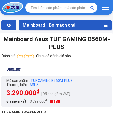
Mainboard - Bo mạch chủ
Mainboard Asus TUF GAMING B560M-
PLUS
Đánh giá:
Chưa có đánh giá nào
Mã sản phẩm :
TUF GAMING B560M-PLUS
Thương hiệu :
ASUS
₫
3.290.000
[Đã bao gồm VAT]
₫
Giá niêm yết :
3.799.000
-14%
TUF GAMING B560M-PLUS