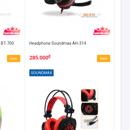
 BT-700
Headphone Soundmax AH-314
₫
285.000
Xem
Xem
SOUNDMAX