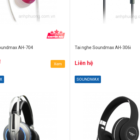
Soundmax AH-704
Tai nghe Soundmax AH-306i
₫
Liên hệ
Xem
X
SOUNDMAX