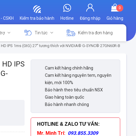
0
 - CSKH
Kiểm tra bảo hành
Hotline
Đăng nhập
Giỏ hàng
trợ
Tin tức
Kiểm tra đơn hàng
l HD IPS 1ms (GtG) 27'' tương thích với NVIDIA® G-SYNC® 27GN60R-B
l HD IPS
Cam kết hàng chính hãng
 G-
Cam kết hàng nguyên tem, nguyên
kiện, mới 100%
Bảo hành theo tiêu chuẩn NSX
Giao hàng toàn quốc
Bảo hành nhanh chóng
HOTLINE & ZALO TƯ VẤN
:
Mr. Minh Trí:
093.855.3309