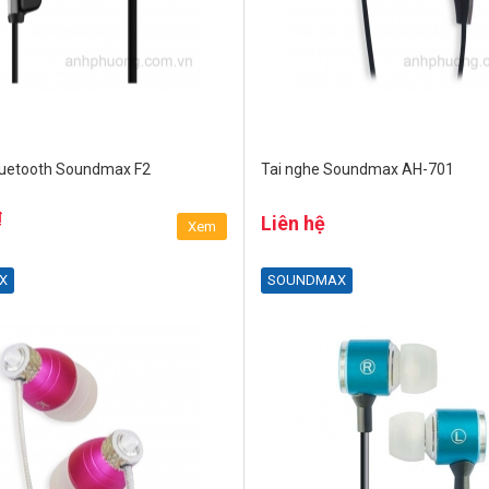
luetooth Soundmax F2
Tai nghe Soundmax AH-701
₫
Liên hệ
Xem
X
SOUNDMAX