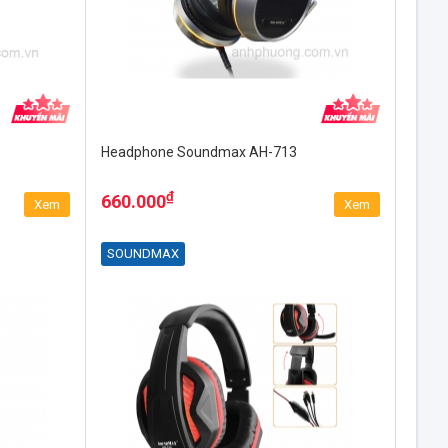
Headphone Soundmax AH-713
₫
660.000
Xem
Xem
SOUNDMAX