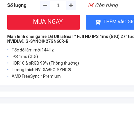
Còn hàng
Số lượng
MUA NGAY
THÊM VÀO GI
Màn hình chơi game LG UltraGear™ Full HD IPS 1ms (GtG) 27'' tươ
NVIDIA® G-SYNC® 27GN60R-B
Tốc độ làm mới 144Hz
IPS 1ms (GtG)
HDR10 & sRGB 99% (Thông thường)
Tương thích NVIDIA® G-SYNC®
AMD FreeSync™ Premium