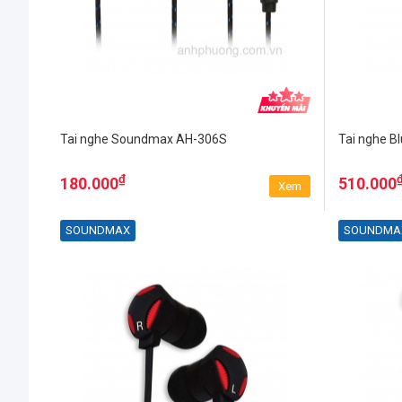
Tai nghe Soundmax AH-306S
Tai nghe B
₫
180.000
510.000
Xem
SOUNDMAX
SOUNDMA