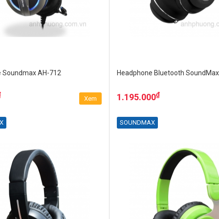
 Soundmax AH-712
Headphone Bluetooth SoundMax
₫
₫
1.195.000
Xem
X
SOUNDMAX