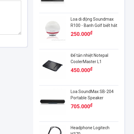
Loa di động Soundmax
R100 - Banh Golf biết hát
₫
250.000
Đế tản nhiệt Notepal
CoolerMaster L1
₫
450.000
Loa SoundMax SB-204
Portable Speaker
System
₫
705.000
Headphone Logitech
H370