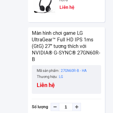
Liên hệ
Màn hình chơi game LG
UltraGear™ Full HD IPS 1ms
(GtG) 27'' tương thích với
NVIDIA® G-SYNC® 27GN60R-
B
Mã sản phẩm :
27GN60R-B - HA
Thương hiệu :
LG
Liên hệ
Số lượng