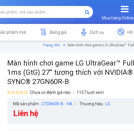
Mua hàng Online
Sản phẩm mới
Bảng giá
Dịch vụ
Hỗ 
Trang chủ
Màn hình chơi game LG UltraGear™ Ful
Màn hình chơi game LG UltraGear™ Ful
1ms (GtG) 27'' tương thích với NVIDIA®
SYNC® 27GN60R-B
Chưa có đánh giá nào
1157 lượt xem
Mã sản phẩm :
27GN60R-B - HA
Thương hiệu :
LG
Liên hệ